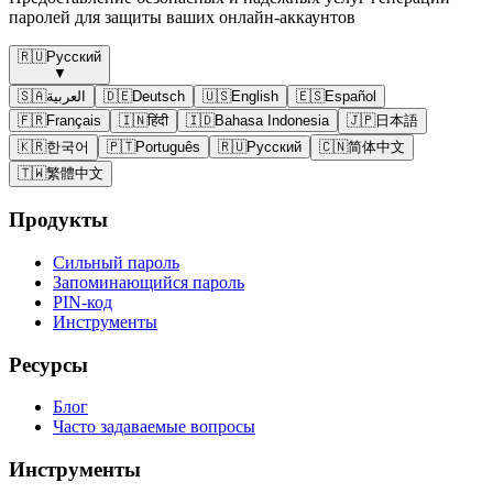
паролей для защиты ваших онлайн-аккаунтов
🇷🇺
Русский
▼
🇸🇦
العربية
🇩🇪
Deutsch
🇺🇸
English
🇪🇸
Español
🇫🇷
Français
🇮🇳
हिंदी
🇮🇩
Bahasa Indonesia
🇯🇵
日本語
🇰🇷
한국어
🇵🇹
Português
🇷🇺
Русский
🇨🇳
简体中文
🇹🇼
繁體中文
Продукты
Сильный пароль
Запоминающийся пароль
PIN-код
Инструменты
Ресурсы
Блог
Часто задаваемые вопросы
Инструменты