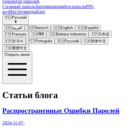
Генератор паролей
Сильный пароль
Запоминающийся пароль
PIN-
код
Инструменты
Блог
🇷🇺
Русский
▼
🇸🇦
العربية
🇩🇪
Deutsch
🇺🇸
English
🇪🇸
Español
🇫🇷
Français
🇮🇳
हिंदी
🇮🇩
Bahasa Indonesia
🇯🇵
日本語
🇰🇷
한국어
🇵🇹
Português
🇷🇺
Русский
🇨🇳
简体中文
🇹🇼
繁體中文
Открыть меню
Статьи блога
Распространенные Ошибки Паролей
2024-11-07
·