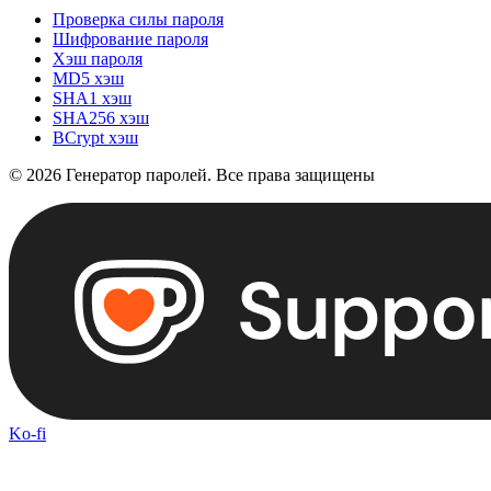
Проверка силы пароля
Шифрование пароля
Хэш пароля
MD5 хэш
SHA1 хэш
SHA256 хэш
BCrypt хэш
©
2026
Генератор паролей
.
Все права защищены
Ko-fi