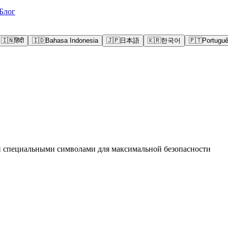
Блог
🇮🇳
हिंदी
🇮🇩
Bahasa Indonesia
🇯🇵
日本語
🇰🇷
한국어
🇵🇹
Portugu
и специальными символами для максимальной безопасности