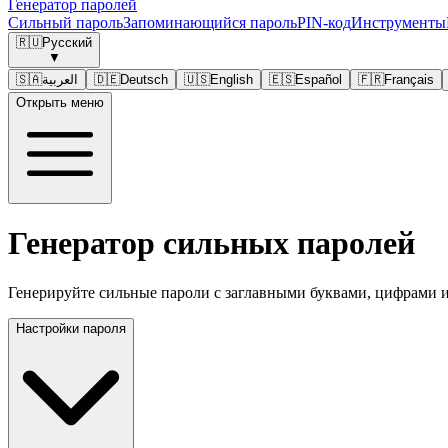
Генератор паролей
Сильный пароль
Запоминающийся пароль
PIN-код
Инструменты
🇷🇺
Русский
▼
🇸🇦
العربية
🇩🇪
Deutsch
🇺🇸
English
🇪🇸
Español
🇫🇷
Français
Открыть меню
Генератор сильных паролей
Генерируйте сильные пароли с заглавными буквами, цифрами 
Настройки пароля